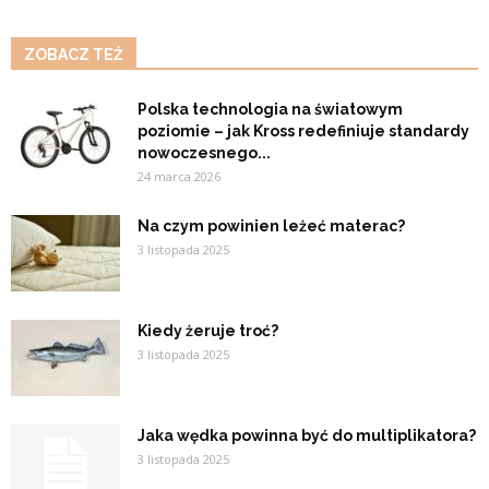
ZOBACZ TEŻ
Polska technologia na światowym
poziomie – jak Kross redefiniuje standardy
nowoczesnego...
24 marca 2026
Na czym powinien leżeć materac?
3 listopada 2025
Kiedy żeruje troć?
3 listopada 2025
Jaka wędka powinna być do multiplikatora?
3 listopada 2025