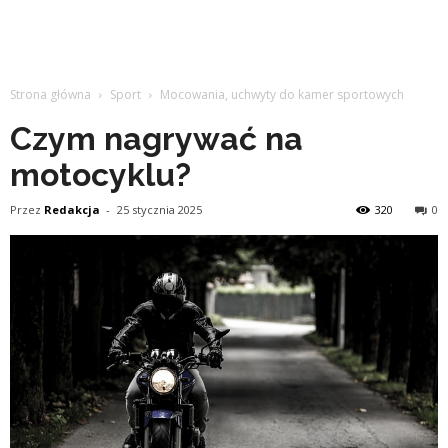
Strona główna
Sport
Mocowania, uchwyty do kamer sportowych
Czym nagrywać na
motocyklu?
Przez
Redakcja
-
25 stycznia 2025
320
0