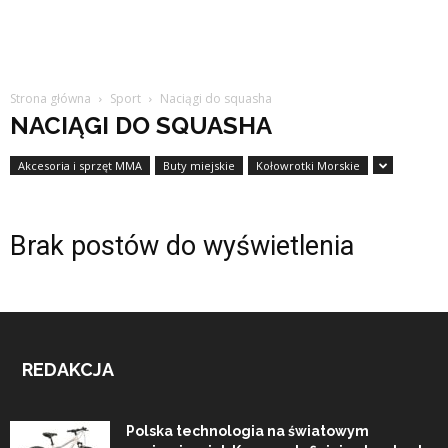
Strona główna
Sport
Naciągi do squasha
NACIĄGI DO SQUASHA
Akcesoria i sprzęt MMA
Buty miejskie
Kołowrotki Morskie
Brak postów do wyświetlenia
REDAKCJA
Polska technologia na światowym