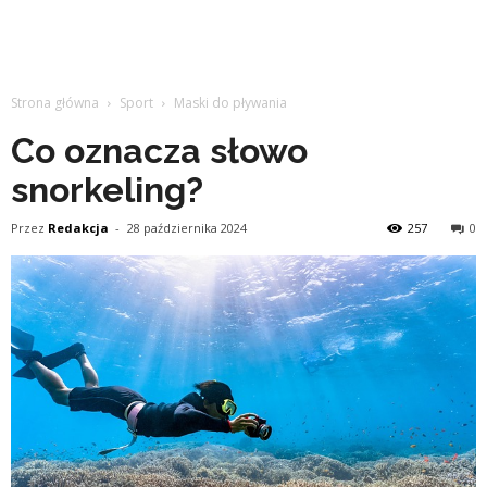
Strona główna
Sport
Maski do pływania
Co oznacza słowo
snorkeling?
Przez
Redakcja
-
28 października 2024
257
0