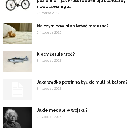
poziomie – jak Kross redefiniuje standardy
nowoczesnego...
24 marca 2026
Na czym powinien leżeć materac?
3 listopada 2025
Kiedy żeruje troć?
3 listopada 2025
Jaka wędka powinna być do multiplikatora?
3 listopada 2025
Jakie medale w wojsku?
2 listopada 2025