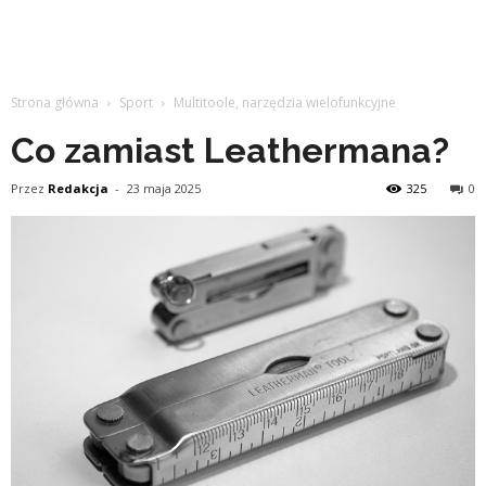
Strona główna
Sport
Multitoole, narzędzia wielofunkcyjne
Co zamiast Leathermana?
Przez
Redakcja
-
23 maja 2025
325
0