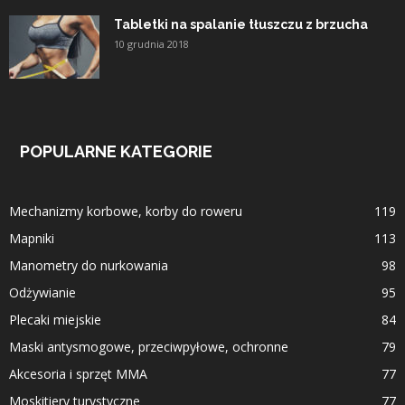
Tabletki na spalanie tłuszczu z brzucha
10 grudnia 2018
POPULARNE KATEGORIE
Mechanizmy korbowe, korby do roweru
119
Mapniki
113
Manometry do nurkowania
98
Odżywianie
95
Plecaki miejskie
84
Maski antysmogowe, przeciwpyłowe, ochronne
79
Akcesoria i sprzęt MMA
77
Moskitiery turystyczne
77