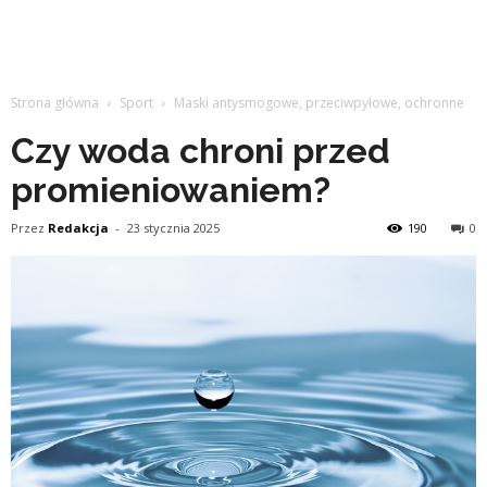
Strona główna
Sport
Maski antysmogowe, przeciwpyłowe, ochronne
Czy woda chroni przed
promieniowaniem?
Przez
Redakcja
-
23 stycznia 2025
190
0