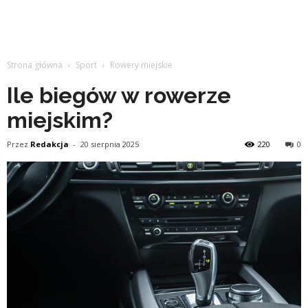
Strona główna
Sport
Rowery miejskie
Ile biegów w rowerze
miejskim?
Przez
Redakcja
-
20 sierpnia 2025
220
0