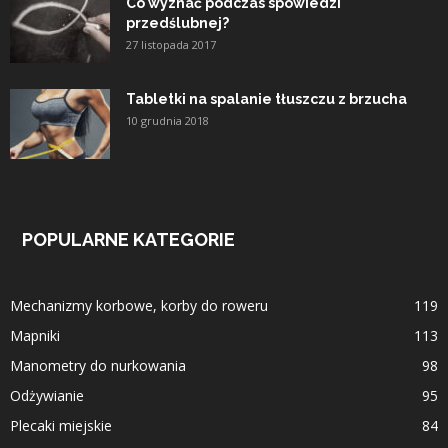
Co wyznać podczas spowiedzi
przedślubnej?
27 listopada 2017
Tabletki na spalanie tłuszczu z brzucha
10 grudnia 2018
POPULARNE KATEGORIE
Mechanizmy korbowe, korby do roweru
119
Mapniki
113
Manometry do nurkowania
98
Odżywianie
95
Plecaki miejskie
84