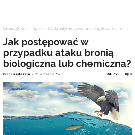
Strona główna
Sport
Maski antysmogowe, przeciwpyłowe, ochronne
Jak postępować w
przypadku ataku bronią
biologiczna lub chemiczna?
Przez
Redakcja
-
11 września 2025
256
0