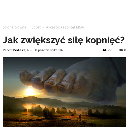
Strona główna
Sport
Akcesoria i sprzęt MMA
Jak zwiększyć siłę kopnięć?
Przez
Redakcja
-
30 października 2025
275
0