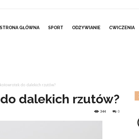
STRONA GŁÓWNA
SPORT
ODŻYWIANIE
ĆWICZENIA
i kołowrotek do dalekich rzutów?
 do dalekich rzutów?
344
0