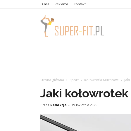
O nas
Reklama
Kontakt
Strona główna
Sport
Kołowrotki Muchowe
Jak
Jaki kołowrotek
Przez
Redakcja
-
19 kwietnia 2025