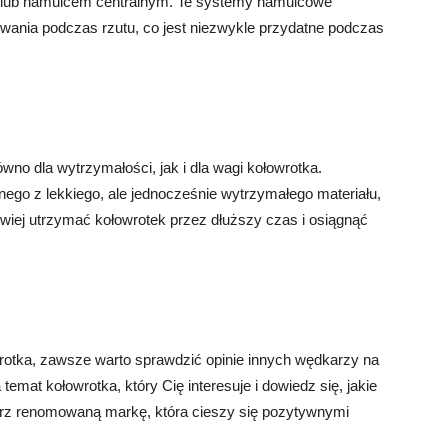
lub hamulcem centralnym. Te systemy hamulcowe
wania podczas rzutu, co jest niezwykle przydatne podczas
no dla wytrzymałości, jak i dla wagi kołowrotka.
go z lekkiego, ale jednocześnie wytrzymałego materiału,
atwiej utrzymać kołowrotek przez dłuższy czas i osiągnąć
otka, zawsze warto sprawdzić opinie innych wędkarzy na
temat kołowrotka, który Cię interesuje i dowiedz się, jakie
rz renomowaną markę, która cieszy się pozytywnymi