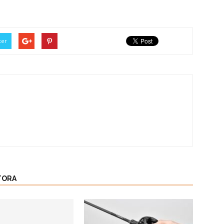
ter
TORA