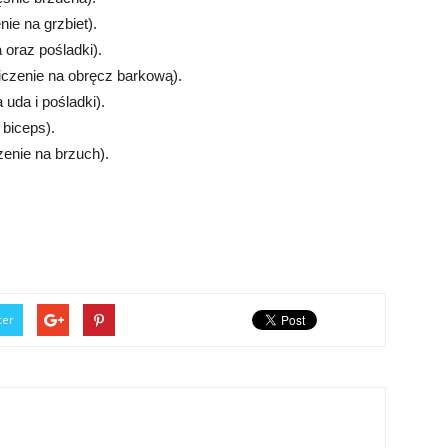
ie na grzbiet).
 oraz pośladki).
czenie na obręcz barkową).
uda i pośladki).
 biceps).
zenie na brzuch).
ter