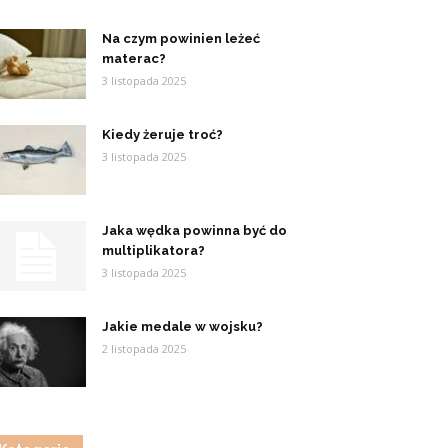
Na czym powinien leżeć
materac?
3 listopada 2025
Kiedy żeruje troć?
3 listopada 2025
Jaka wędka powinna być do
multiplikatora?
3 listopada 2025
Jakie medale w wojsku?
2 listopada 2025