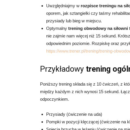
Uwzględniajmy w
rozpisce treningu na sił
oporem, jak sztangielki czy taśmy rehabilita
przysiady lub bieg w miejscu.
Optymalny
trening obwodowy na siłowni
t
nie zajmie nam więcej niż 15 sekund. Króts
odpowiednim poziomie. Rozpiskę oraz przy
https://www.trener.pl/trening/trening-obwodo
Przykładowy
trening ogó
Poniższy trening składa się z 10 ćwiczeń, z 
między każdym z nich wynosi 15 sekund. Łąc
odpoczynkiem.
Przysiady (ćwiczenie na uda)
Pompki w pozycji klęczącej (ćwiczenie na kl
Spięcia brzucha w leżeniu (ćwiczenie na mi