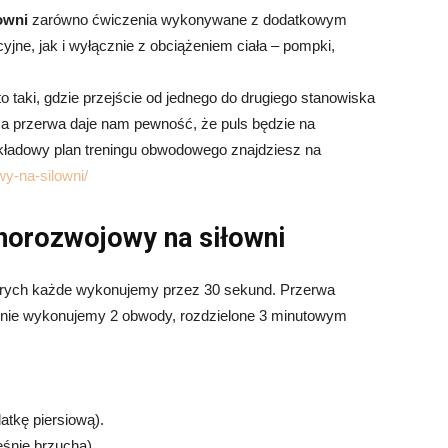
owni
zarówno ćwiczenia wykonywane z dodatkowym
cyjne, jak i wyłącznie z obciążeniem ciała – pompki,
o taki, gdzie przejście od jednego do drugiego stanowiska
za przerwa daje nam pewność, że puls będzie na
kładowy plan treningu obwodowego znajdziesz na
wy-na-silowni/
lnorozwojowy na siłowni
których każde wykonujemy przez 30 sekund. Przerwa
znie wykonujemy 2 obwody, rozdzielone 3 minutowym
atkę piersiową).
ęśnie brzucha).