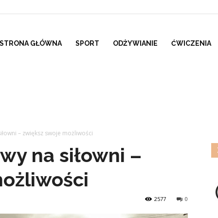
STRONA GŁÓWNA
SPORT
ODŻYWIANIE
ĆWICZENIA
łowni – zwiększ swoje możliwości
wy na siłowni –
ożliwości
2577
0