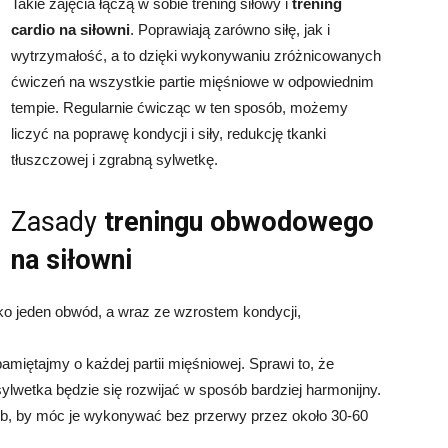
Takie zajęcia łączą w sobie trening siłowy i
trening
cardio na siłowni
. Poprawiają zarówno siłę, jak i
wytrzymałość, a to dzięki wykonywaniu zróżnicowanych
ćwiczeń na wszystkie partie mięśniowe w odpowiednim
tempie. Regularnie ćwicząc w ten sposób, możemy
liczyć na poprawę kondycji i siły, redukcję tkanki
tłuszczowej i zgrabną sylwetkę.
Zasady
treningu obwodowego
na siłowni
ko jeden obwód, a wraz ze wzrostem kondycji,
pamiętajmy o każdej partii mięśniowej. Sprawi to, że
ylwetka będzie się rozwijać w sposób bardziej harmonijny.
sób, by móc je wykonywać bez przerwy przez około 30-60