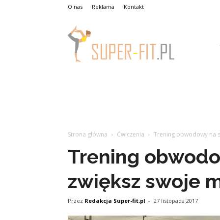
O nas
Reklama
Kontakt
Strona główna
Ćwiczenia
Trening obwodowy na si
Trening obwodo
zwiększ swoje m
Przez
Redakcja Super-fit.pl
-
27 listopada 2017